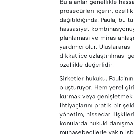
Bu alanlar genellikle hass
prosedürleri içerir, özellik
dağıtıldığında. Paula, bu tü
hassasiyet kombinasyonuyl
planlaması ve miras anlaş
yardımcı olur. Uluslararası
dikkatlice uzlaştırılması g
özellikle değerlidir.
Şirketler hukuku, Paula'nı
oluşturuyor. Hem yerel gir
kurmak veya genişletmek is
ihtiyaçlarını pratik bir şe
yönetim, hissedar ilişkiler
konularda hukuki danışman
muhasebecilerle yakın işbir