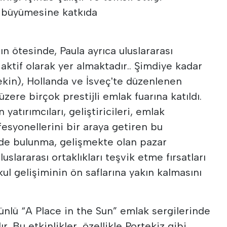
ve büyümesine katkıda
 ötesinde, Paula ayrıca uluslararası
ktif olarak yer almaktadır.. Şimdiye kadar
ekin), Hollanda ve İsveç'te düzenlenen
üzere birçok prestijli emlak fuarına katıldı.
yatırımcıları, geliştiricileri, emlak
esyonellerini bir araya getiren bu
şinde bulunma, gelişmekte olan pazar
uslararası ortaklıkları teşvik etme fırsatları
l gelişiminin ön saflarına yakın kalmasını
i ünlü “A Place in the Sun” emlak sergilerinde
. Bu etkinlikler, özellikle Portekiz gibi