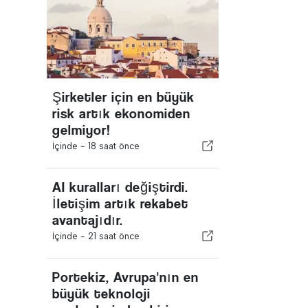
Şirketler için en büyük
risk artık ekonomiden
gelmiyor!
İçinde -
18 saat önce
AI kuralları değiştirdi.
İletişim artık rekabet
avantajıdır.
İçinde -
21 saat önce
Portekiz, Avrupa'nın en
büyük teknoloji