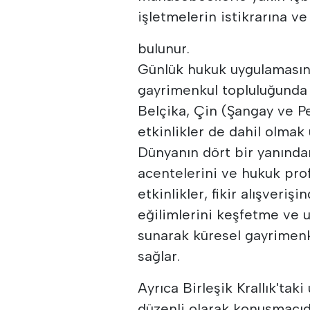
işletmelerin istikrarına 
bulunur.
Günlük hukuk uygulamasının
gayrimenkul topluluğunda a
Belçika, Çin (Şangay ve P
etkinlikler de dahil olmak 
Dünyanın dört bir yanından 
acentelerini ve hukuk prof
etkinlikler, fikir alışveri
eğilimlerini keşfetme ve ul
sunarak küresel gayrimenku
sağlar.
Ayrıca Birleşik Krallık'tak
düzenli olarak konuşmacıdır