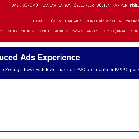
BASKI SÜRÜMÜ
İLANLAR
EN SON
ÖZELLIKLER
BÜLTEN
KARIYER
KIŞIL
HOME
EĞITIM
EMLAK
PORTEKIZ VIZELERI
YATIR
EMLAK
YATIRIM
KONUT
SANAT VE YAŞAM TARZI
PORTO ŞARABI
SÜR
uced Ads Experience
e Portugal News with fewer ads for 1.99€ per month or 19.99€ per 