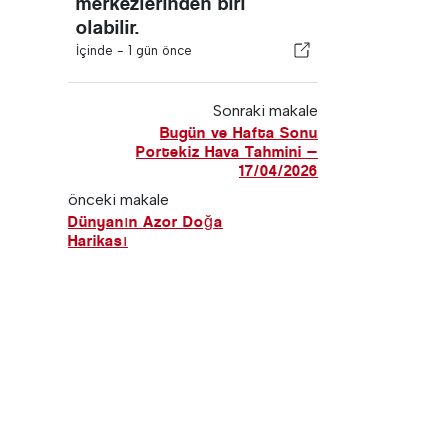
merkezlerinden biri
olabilir.
İçinde -
1 gün önce
Sonraki makale
Bugün ve Hafta Sonu
Portekiz Hava Tahmini —
17/04/2026
önceki makale
Dünyanın Azor Doğa
Harikası