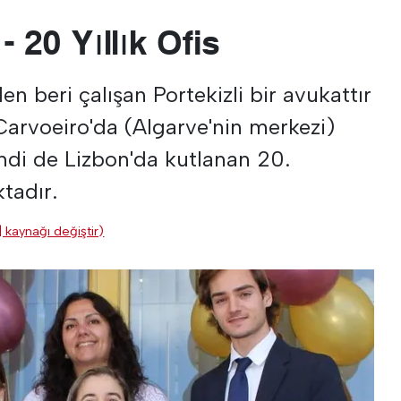
- 20 Yıllık Ofis
n beri çalışan Portekizli bir avukattır
Carvoeiro'da (Algarve'nin merkezi)
şimdi de Lizbon'da kutlanan 20.
tadır.
| kaynağı değiştir)