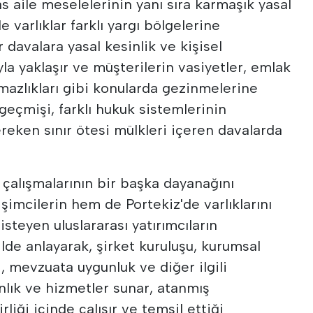
as aile meselelerinin yanı sıra karmaşık yasal
le varlıklar farklı yargı bölgelerine
r davalara yasal kesinlik ve kişisel
a yaklaşır ve müşterilerin vasiyetler, emlak
mazlıkları gibi konularda gezinmelerine
 geçmişi, farklı hukuk sistemlerinin
ereken sınır ötesi mülkleri içeren davalarda
n çalışmalarının bir başka dayanağını
işimcilerin hem de Portekiz'de varlıklarını
teyen uluslararası yatırımcıların
kilde anlayarak, şirket kuruluşu, kurumsal
i, mevzuata uygunluk ve diğer ilgili
lık ve hizmetler sunar, atanmış
liği içinde çalışır ve temsil ettiği