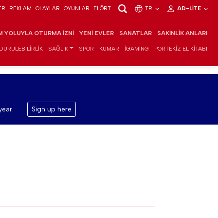
ER
REKLAM
OLAYLAR
OYUNLAR
FLÖRT
TR
AD-LITE
IM YOLUYLA OTURMA İZNI
YENI EVLER
SANATLAR
SAKINLIK ANLARI
DÜRÜLEBILIRLIK
SAĞLIK
SPOR
KUMAR
IGAMING
PORTEKIZ EL KITABI
year.
Sign up here