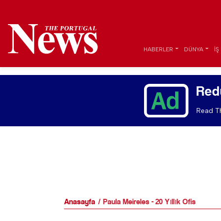
HABERLER
DÜNYA
İŞ
Red
Read Th
Anasayfa
Paula Meireles - 20 Yıllık Ofis