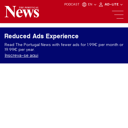
PODCAST
EN
AD-LITE
Reduced Ads Experience
Read The Portugal News with fewer ads for 1.99€ per month or
19.99€ per year.
Inscreva-se aqui