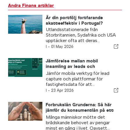
Andra Finans artiklar
Är din portfölj fortfarande
skatteeffektiv i Portugal?
Utlandsstationerade från
Storbritannien, Sydafrika och USA
upptäcker ofta att deras...
I -
01 May 2026
Jämförelse mellan mobil
insamling av leads och
plattformar för fastighetsdata
Jämför mobila verktyg för lead
capture och plattformar för
fastighetsdata för att...
I -
23 Apr 2026
Forbrukslån Grunderna: Så här
jämför du konsumentlån på ett
smart sätt
Många människor mötte det
brådskande behovet av pengar
minst en gång i livet. Oavsett...