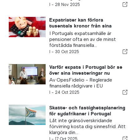
I -
28 Nov 2025
Expatriater kan förlora
tusentals kronor från sina
pensioner utan att veta om det
I Portugals expatsamhälle är
pensioner ofta en av de minst
förstådda finansiella...
I -
30 Oct 2025
Varför expats i Portugal bör se
över sina investeringar nu
Av OpesFidelio - Reglerade
finansiella rådgivare i EU
I -
24 Oct 2025
Skatte- och fastighetsplanering
för sydafrikaner i Portugal
Låt inte gränsöverskridande
förvirring kosta dig sinnesfrid. Att
klargöra din...
I -
17 Oct 2025