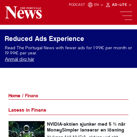
PODCAST
EN
AD-LITE
Reduced Ads Experience
Read The Portugal News with fewer ads for 1.99€ per month or
19.99€ per year.
Anmäl dig här
Home
Finans
Latest in Finans
NVIDIA-aktien sjunker med 5 % när
MoneySimpler lanserar en lösning
för passiv inkomst genom AI-