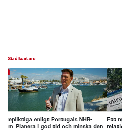
Strålkastare
Ett nytt kapitel för Comporta: Där
relationer skapar enastående möjligheter