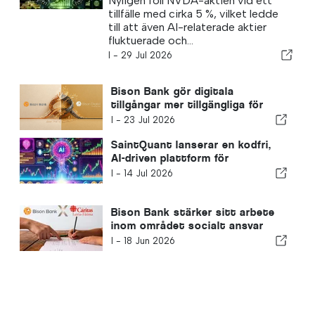
Nyligen föll NVDA-aktien vid ett
automatiserad handel
tillfälle med cirka 5 %, vilket ledde
till att även AI-relaterade aktier
fluktuerade och...
I -
29 Jul 2026
Bison Bank gör digitala
tillgångar mer tillgängliga för
portugisiska bankkunder
I -
23 Jul 2026
SaintQuant lanserar en kodfri,
AI-driven plattform för
automatiserad handel i takt med
I -
14 Jul 2026
att användningen av AI ökar på
finansmarknaderna
Bison Bank stärker sitt arbete
inom området socialt ansvar
genom att stödja Cáritas
I -
18 Jun 2026
utbildningsprojekt