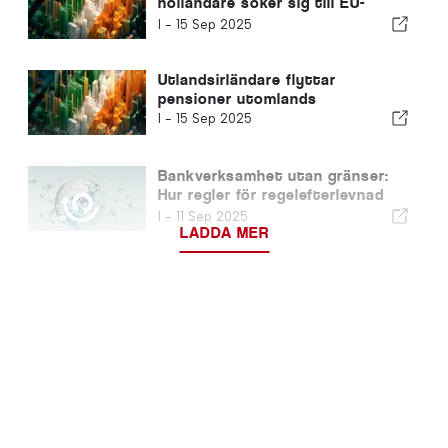
holländare söker sig till EU-
pensioner för större frihet
I -
15 Sep 2025
Utlandsirländare flyttar
pensioner utomlands
I -
15 Sep 2025
Bankverksamhet utan gränser:
Hur regler för regelefterlevnad
påverkar utlandsstationerade
I -
11 Sep 2025
och små och medelstora företag
LADDA MER
i Portugal