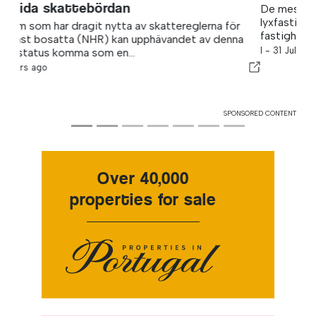
De mest värdefulla möjligheterna inom
lyxfastighetsbranschen handlar sällan om själva
fastigheten.
I -
31 Jul 2026
SPONSORED CONTENT
Over 40,000
properties for sale