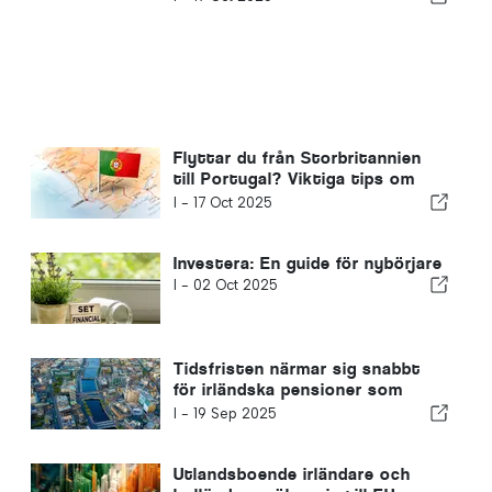
Flyttar du från Storbritannien
till Portugal? Viktiga tips om
skatt och ekonomisk planering
I -
17 Oct 2025
Investera: En guide för nybörjare
I -
02 Oct 2025
Tidsfristen närmar sig snabbt
för irländska pensioner som
riskerar att hamna i en
I -
19 Sep 2025
skattefälla utomlands
Utlandsboende irländare och