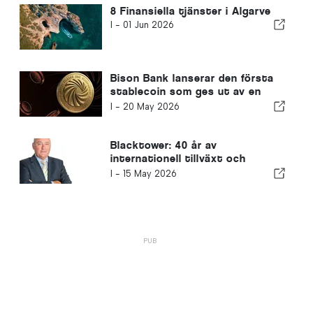
8 Finansiella tjänster i Algarve
I -
01 Jun 2026
Bison Bank lanserar den första
stablecoin som ges ut av en
portugisisk bank och
I -
20 May 2026
omdefinierar internationella
betalningar
Blacktower: 40 år av
internationell tillväxt och
möjligheten för rådgivare att
I -
15 May 2026
bygga det som kommer härnäst