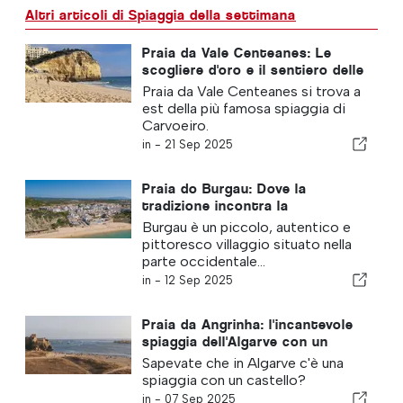
Altri articoli di Spiaggia della settimana
Praia da Vale Centeanes: Le
scogliere d'oro e il sentiero delle
sette valli sospese
Praia da Vale Centeanes si trova a
est della più famosa spiaggia di
Carvoeiro.
in -
21 Sep 2025
Praia do Burgau: Dove la
tradizione incontra la
tranquillità
Burgau è un piccolo, autentico e
pittoresco villaggio situato nella
parte occidentale...
in -
12 Sep 2025
Praia da Angrinha: l'incantevole
spiaggia dell'Algarve con un
castello storico
Sapevate che in Algarve c'è una
spiaggia con un castello?
in -
07 Sep 2025