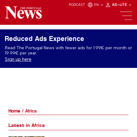
PODCAST
EN
AD-LITE
Reduced Ads Experience
Read The Portugal News with fewer ads for 1.99€ per month or
19.99€ per year.
Sign up here
Home
Africa
Latest in Africa