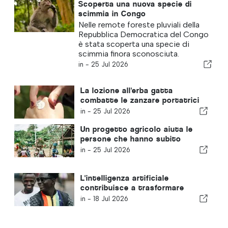
Scoperta una nuova specie di
scimmia in Congo
Nelle remote foreste pluviali della
Repubblica Democratica del Congo
è stata scoperta una specie di
scimmia finora sconosciuta.
in -
25 Jul 2026
La lozione all'erba gatta
combatte le zanzare portatrici
di malaria
in -
25 Jul 2026
Un progetto agricolo aiuta le
persone che hanno subito
un’amputazione a ricostruirsi
in -
25 Jul 2026
una vita
L'intelligenza artificiale
contribuisce a trasformare
l'industria musicale della Sierra
in -
18 Jul 2026
Leone