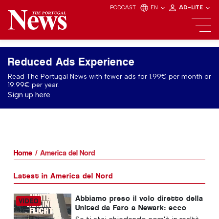
PODCAST
EN
AD-LITE
Reduced Ads Experience
Read The Portugal News with fewer ads for 1.99€ per month or
19.99€ per year.
Sign up here
Home
America del Nord
Latest in America del Nord
Abbiamo preso il volo diretto della
United da Faro a Newark: ecco
com’è davvero la classe Economy