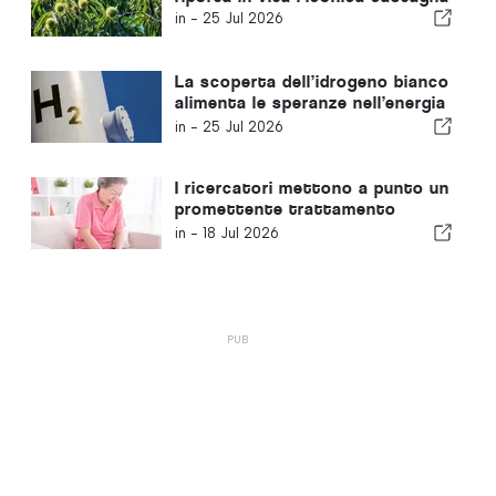
in -
25 Jul 2026
La scoperta dell’idrogeno bianco
alimenta le speranze nell’energia
pulita
in -
25 Jul 2026
I ricercatori mettono a punto un
promettente trattamento
iniettabile contro l'artrite
in -
18 Jul 2026