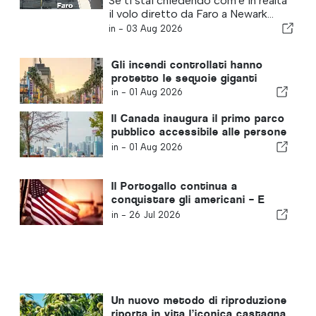
Se ti stai chiedendo com'è in realtà
il volo diretto da Faro a Newark…
in -
03 Aug 2026
Gli incendi controllati hanno
protetto le sequoie giganti
in -
01 Aug 2026
Il Canada inaugura il primo parco
pubblico accessibile alle persone
affette da demenza
in -
01 Aug 2026
Il Portogallo continua a
conquistare gli americani – E
non è solo per via del sole
in -
26 Jul 2026
Un nuovo metodo di riproduzione
riporta in vita l’iconica castagna