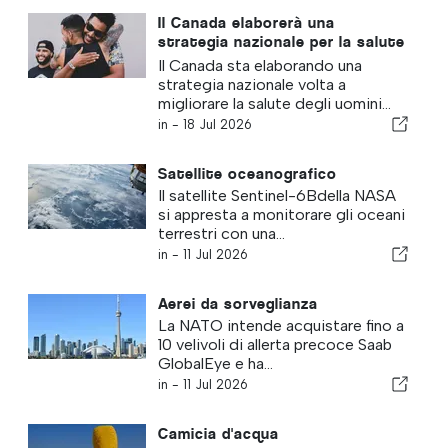
Il Canada elaborerà una
strategia nazionale per la salute
degli uomini volta a combattere
Il Canada sta elaborando una
lo stigma
strategia nazionale volta a
migliorare la salute degli uomini...
in -
18 Jul 2026
Satellite oceanografico
Il satellite Sentinel-6Bdella NASA
si appresta a monitorare gli oceani
terrestri con una...
in -
11 Jul 2026
Aerei da sorveglianza
La NATO intende acquistare fino a
10 velivoli di allerta precoce Saab
GlobalEye e ha...
in -
11 Jul 2026
Camicia d'acqua