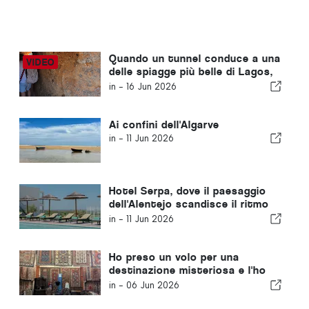
Quando un tunnel conduce a una
delle spiagge più belle di Lagos,
in Algarve
in -
16 Jun 2026
Ai confini dell'Algarve
in -
11 Jun 2026
Hotel Serpa, dove il paesaggio
dell'Alentejo scandisce il ritmo
del tempo
in -
11 Jun 2026
Ho preso un volo per una
destinazione misteriosa e l'ho
scoperto solo all'atterraggio.
in -
06 Jun 2026