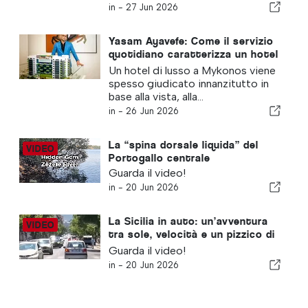
in -
27 Jun 2026
Yasam Ayavefe: Come il servizio
quotidiano caratterizza un hotel
di lusso a Mykonos
Un hotel di lusso a Mykonos viene
spesso giudicato innanzitutto in
base alla vista, alla...
in -
26 Jun 2026
La “spina dorsale liquida” del
Portogallo centrale
Guarda il video!
in -
20 Jun 2026
La Sicilia in auto: un’avventura
tra sole, velocità e un pizzico di
paura
Guarda il video!
in -
20 Jun 2026