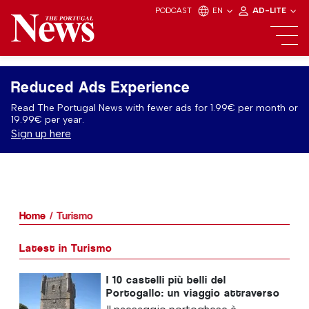
PODCAST
EN
AD-LITE
Reduced Ads Experience
Read The Portugal News with fewer ads for 1.99€ per month or
19.99€ per year.
Sign up here
Home
Turismo
Latest in Turismo
I 10 castelli più belli del
Portogallo: un viaggio attraverso
la storia del Paese