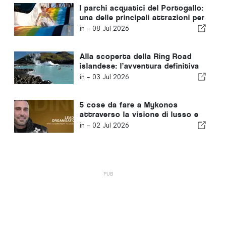
I parchi acquatici del Portogallo:
una delle principali attrazioni per
famiglie del Paese
in -
08 Jul 2026
Alla scoperta della Ring Road
islandese: l’avventura definitiva
in auto tra paesaggi mozzafiato
in -
03 Jul 2026
5 cose da fare a Mykonos
attraverso la visione di lusso e
serenità di Yasam Ayavefe
in -
02 Jul 2026