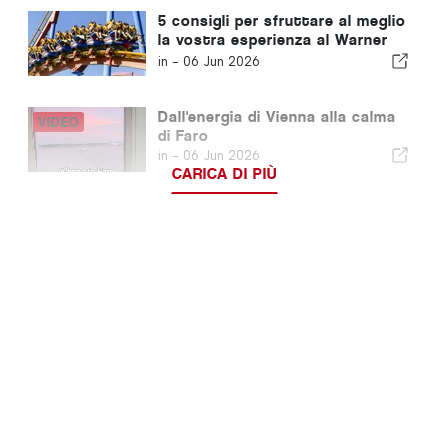
5 consigli per sfruttare al meglio
la vostra esperienza al Warner
Bros. Park di Madrid
in -
06 Jun 2026
Dall'energia di Vienna alla calma
di Faro
in -
06 Jun 2026
CARICA DI PIÙ