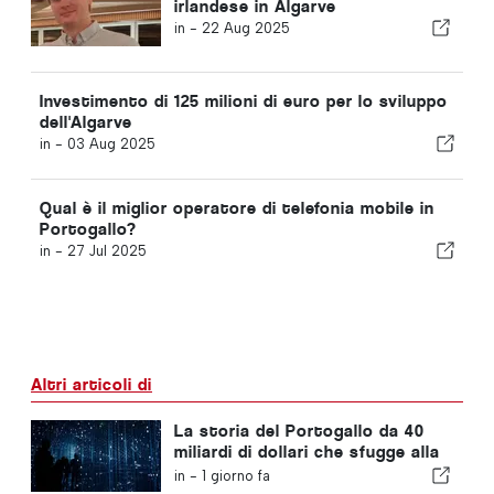
irlandese in Algarve
in -
22 Aug 2025
Investimento di 125 milioni di euro per lo sviluppo
dell'Algarve
in -
03 Aug 2025
Qual è il miglior operatore di telefonia mobile in
Portogallo?
in -
27 Jul 2025
Altri articoli di
La storia del Portogallo da 40
miliardi di dollari che sfugge alla
maggior parte degli investitori
in -
1 giorno fa