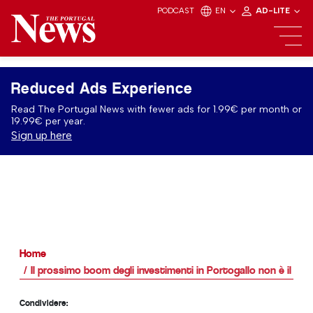
PODCAST
EN
AD-LITE
Reduced Ads Experience
Read The Portugal News with fewer ads for 1.99€ per month or
19.99€ per year.
Sign up here
Home
Il prossimo boom degli investimenti in Portogallo non è il set
Condividere: