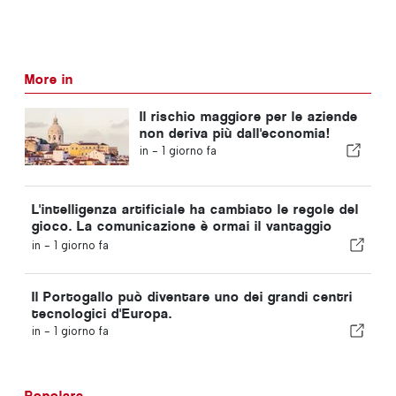
More in
Il rischio maggiore per le aziende
non deriva più dall'economia!
in -
1 giorno fa
L'intelligenza artificiale ha cambiato le regole del
gioco. La comunicazione è ormai il vantaggio
competitivo.
in -
1 giorno fa
Il Portogallo può diventare uno dei grandi centri
tecnologici d'Europa.
in -
1 giorno fa
Popolare