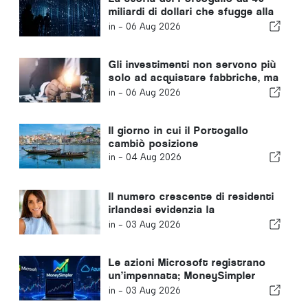
miliardi di dollari che sfugge alla
maggior parte degli investitori
in -
06 Aug 2026
Gli investimenti non servono più
solo ad acquistare fabbriche, ma
anche a acquisire conoscenze
in -
06 Aug 2026
Il giorno in cui il Portogallo
cambiò posizione
in -
04 Aug 2026
Il numero crescente di residenti
irlandesi evidenzia la
trasformazione dell’Algarve in
in -
03 Aug 2026
una meta ideale per vivere tutto
l’anno
Le azioni Microsoft registrano
un’impennata; MoneySimpler
aiuta gli investitori a generare
in -
03 Aug 2026
un reddito passivo grazie al