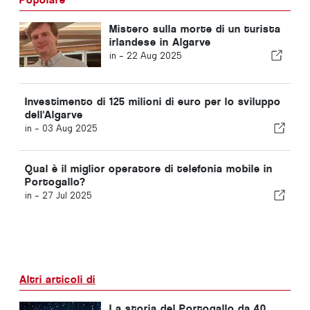
Mistero sulla morte di un turista
irlandese in Algarve
in -
22 Aug 2025
Investimento di 125 milioni di euro per lo sviluppo
dell'Algarve
in -
03 Aug 2025
Qual è il miglior operatore di telefonia mobile in
Portogallo?
in -
27 Jul 2025
Altri articoli di
La storia del Portogallo da 40