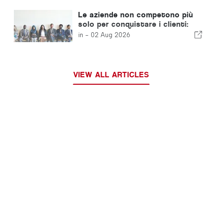
trading automatizzato basato
sull’intelligenza artificiale
Le aziende non competono più
solo per conquistare i clienti:
competono per attirare i talenti
in -
02 Aug 2026
VIEW ALL ARTICLES